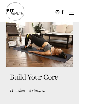
Build Your Core
12
12 weken
4
4 stappen
weken
stappen